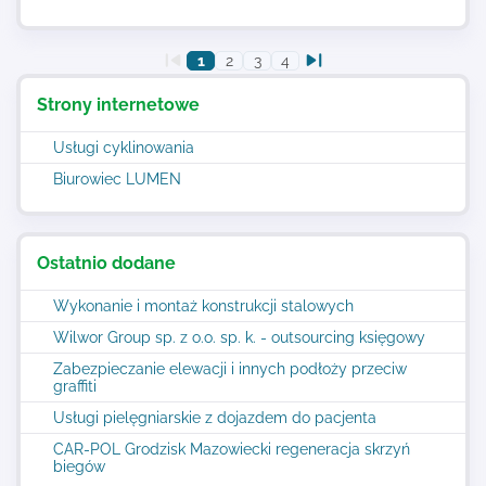
1
2
3
4
Strony internetowe
Usługi cyklinowania
Biurowiec LUMEN
Ostatnio dodane
Wykonanie i montaż konstrukcji stalowych
Wilwor Group sp. z o.o. sp. k. - outsourcing księgowy
Zabezpieczanie elewacji i innych podłoży przeciw
graffiti
Usługi pielęgniarskie z dojazdem do pacjenta
CAR-POL Grodzisk Mazowiecki regeneracja skrzyń
biegów