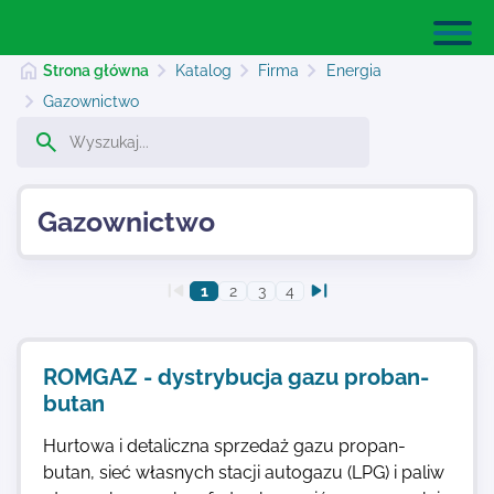
Strona główna
Katalog
Firma
Energia
Gazownictwo
Strona główna
Gazownictwo
Dodaj stronę
1
2
3
4
Najnowsze
ROMGAZ - dystrybucja gazu proban-
Kontakt
butan
Hurtowa i detaliczna sprzedaż gazu propan-
butan, sieć własnych stacji autogazu (LPG) i paliw