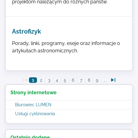
projektom należącym do różnych państw.
Astrofizyk
Porady, linki, programy, eseje oraz informacje o
artykułach astronomicznych.
1
2
3
4
5
6
7
8
9
...
Strony internetowe
Biurowiec LUMEN
Usługi cyklinowania
Ostatnio dodane