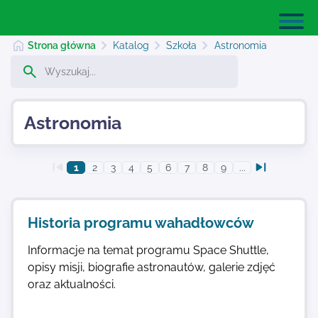
Strona główna
Katalog
Szkoła
Astronomia
Strona główna
Astronomia
Dodaj stronę
1
2
3
4
5
6
7
8
9
...
Najnowsze
Historia programu wahadłowców
Informacje na temat programu Space Shuttle,
Kontakt
opisy misji, biografie astronautów, galerie zdjęć
oraz aktualności.