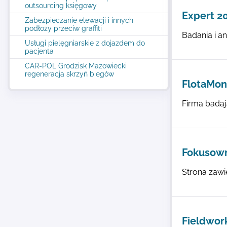
outsourcing księgowy
Expert 2
Zabezpieczanie elewacji i innych
podłoży przeciw graffiti
Badania i an
Usługi pielęgniarskie z dojazdem do
pacjenta
CAR-POL Grodzisk Mazowiecki
regeneracja skrzyń biegów
FlotaMoni
Firma badaj
Fokusown
Strona zawi
Fieldwor