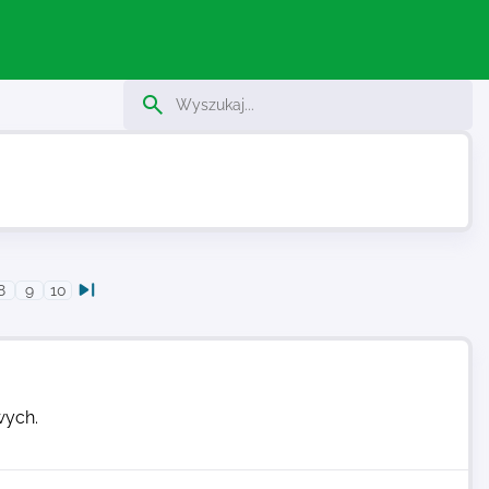
8
9
10
wych.