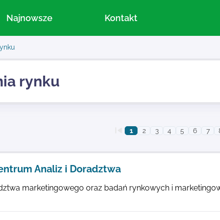
Najnowsze
Kontakt
rynku
ia rynku
1
2
3
4
5
6
7
entrum Analiz i Doradztwa
adztwa marketingowego oraz badań rynkowych i marketingo